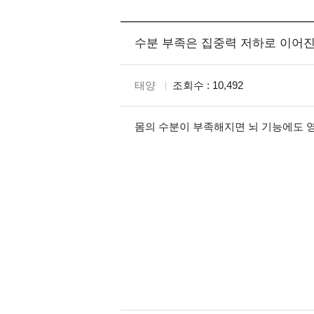
수분 부족은 집중력 저하로 이어
태양
조회수 : 10,492
몸의 수분이 부족해지면 뇌 기능에도 영
강
남
쩜
오
-
강
남
쩜
오
역
삼
쩜
오