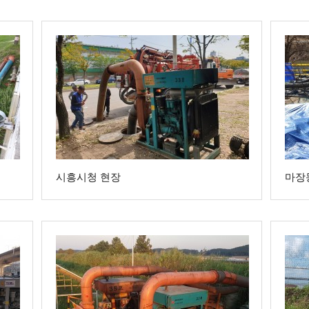
시흥시청 현장
마장