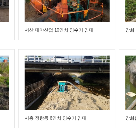
서산 대야산업 10인치 양수기 임대
강화
시흥 정왕동 6인치 양수기 임대
강화