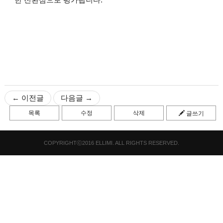
가
상
축
구
-
가
상
축
구
← 이전글
다음글 →
테
더
목록
수정
삭제
글쓰기
카
지
노
-
COPYRIGHTⓒ2016 ELLIMI. ALL RIGHTS RESERVED.
테
더
카
지
노
안
전